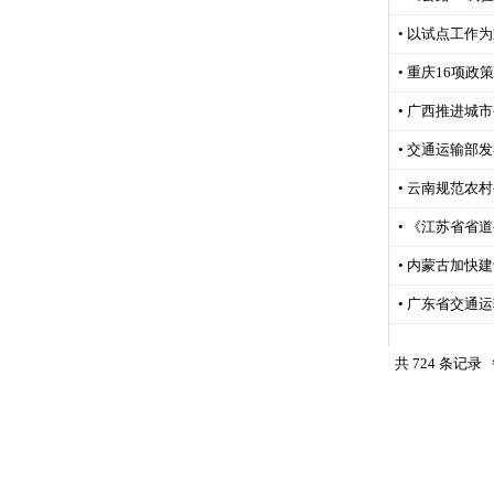
• 以试点工作
• 重庆16项
• 广西推进城
• 交通运输部
• 云南规范农
• 《江苏省省
• 内蒙古加快建
• 广东省交通
共
724
条记录