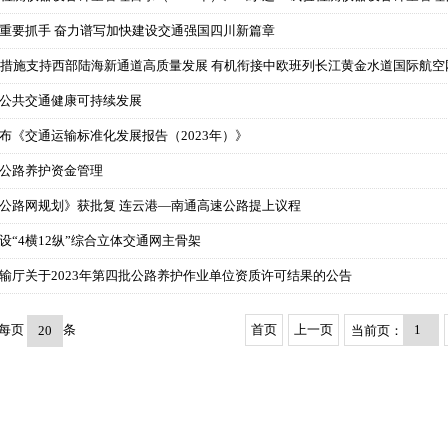
为重要抓手 奋力谱写加快建设交通强国四川新篇章
政策措施支持西部陆海新通道高质量发展 有机衔接中欧班列长江黄金水道国际航空
市公共交通健康可持续发展
发布《交通运输标准化发展报告（2023年）》
村公路养护资金管理
道公路网规划》获批复 连云港—南通高速公路提上议程
设“4横12纵”综合立体交通网主骨架
运输厅关于2023年第四批公路养护作业单位资质许可结果的公告
 每页
条
首页
上一页
当前页：