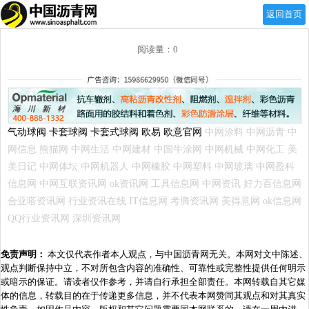
返回首页
阅读量：0
气动球阀
卡套球阀
卡套式球阀
欧易
欧意官网
中网涂料
中网沥青
中
网信息
熊猫网
中网生活
中网建材
中国牛涂网
中网机械
中网化工
美
美日记
中网体坛
中网机器人
中网橡胶
中网塑料
中网玻璃
中网盈科
信息网
中网互联资讯网
ok资讯网
工具信息网
中网资讯
好力百信息网
合亚嗒资讯网
行业资讯在线
IT信息网
考腾资讯网
美得意网
ok信息网
QQ行业资讯网
深圳资讯网
免责声明：
本文仅代表作者本人观点，与中国沥青网无关。本网对文中陈述、
观点判断保持中立，不对所包含内容的准确性、可靠性或完整性提供任何明示
或暗示的保证。请读者仅作参考，并请自行承担全部责任。本网转载自其它媒
体的信息，转载目的在于传递更多信息，并不代表本网赞同其观点和对其真实