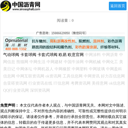
返回首页
阅读量：0
气动球阀
卡套球阀
卡套式球阀
欧易
欧意官网
中网涂料
中网沥青
中
网信息
熊猫网
中网生活
中网建材
中国牛涂网
中网机械
中网化工
美
美日记
中网体坛
中网机器人
中网橡胶
中网塑料
中网玻璃
中网盈科
信息网
中网互联资讯网
ok资讯网
工具信息网
中网资讯
好力百信息网
合亚嗒资讯网
行业资讯在线
IT信息网
考腾资讯网
美得意网
ok信息网
QQ行业资讯网
深圳资讯网
免责声明：
本文仅代表作者本人观点，与中国沥青网无关。本网对文中陈述、
观点判断保持中立，不对所包含内容的准确性、可靠性或完整性提供任何明示
或暗示的保证。请读者仅作参考，并请自行承担全部责任。本网转载自其它媒
体的信息，转载目的在于传递更多信息，并不代表本网赞同其观点和对其真实