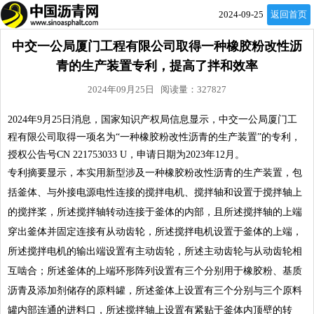
2024-09-25
返回首页
中交一公局厦门工程有限公司取得一种橡胶粉改性沥
青的生产装置专利，提高了拌和效率
2024年09月25日 阅读量：327827
2024年9月25日消息，国家知识产权局信息显示，中交一公局厦门工
程有限公司取得一项名为“一种橡胶粉改性沥青的生产装置”的专利，
授权公告号CN 221753033 U，申请日期为2023年12月。
专利摘要显示，本实用新型涉及一种橡胶粉改性沥青的生产装置，包
括釜体、与外接电源电性连接的搅拌电机、搅拌轴和设置于搅拌轴上
的搅拌桨，所述搅拌轴转动连接于釜体的内部，且所述搅拌轴的上端
穿出釜体并固定连接有从动齿轮，所述搅拌电机设置于釜体的上端，
所述搅拌电机的输出端设置有主动齿轮，所述主动齿轮与从动齿轮相
互啮合；所述釜体的上端环形阵列设置有三个分别用于橡胶粉、基质
沥青及添加剂储存的原料罐，所述釜体上设置有三个分别与三个原料
罐内部连通的进料口，所述搅拌轴上设置有紧贴于釜体内顶壁的转