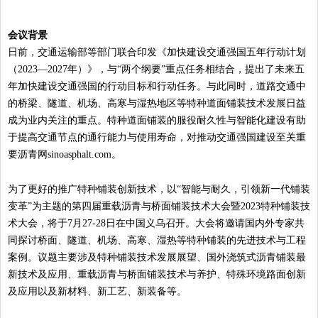
会议背景
日前，交通运输部等部门联合印发《加快建设交通强国五年行动计划
（2023—2027年）》，与“两个纲要”重点任务相结合，提出了未来五
年加快建设交通强国的行动目标和行动任务。与此同时，道路交通中
的桥梁、隧道、机场、高寒与湿热地区等特种道面铺装技术发展日益
成为业内关注的重点。特种道面铺装的服役耐久性与智能化建设有助
于提高交通节点的通行能力与使用寿命，对推动交通强国建设至关重
要
沥青网sinoasphalt.com
。
为了更好的推广特种铺装创新技术，以“智能与耐久，引领新一代铺装
变革”为主题的第四届重载沥青与桥面铺装技术大会暨2023特种铺装技
术大会，将于7月27-28日在中国义乌召开。大会将邀请国内外专家共
同探讨桥面、隧道、机场、高寒、湿热等特种铺装的先进技术与工程
案例。议题主要涉及特种铺装技术发展展望、国外浇筑式沥青铺装最
新技术及应用、重载沥青与桥面铺装技术与养护、特殊环境路面创新
及应用以及新材料、新工艺、新装备等。