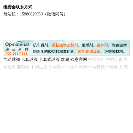
组委会联系方式
翁站长：15986629950（微信同号）
气动球阀
卡套球阀
卡套式球阀
欧易
欧意官网
中网涂料
中网沥青
中
网信息
熊猫网
中网生活
中网建材
中国牛涂网
中网机械
中网化工
美
美日记
中网体坛
中网机器人
中网橡胶
中网塑料
中网玻璃
中网盈科
信息网
中网互联资讯网
ok资讯网
工具信息网
中网资讯
好力百信息网
合亚嗒资讯网
行业资讯在线
IT信息网
考腾资讯网
美得意网
ok信息网
QQ行业资讯网
深圳资讯网
免责声明：
本文仅代表作者本人观点，与中国沥青网无关。本网对文中陈述、
观点判断保持中立，不对所包含内容的准确性、可靠性或完整性提供任何明示
或暗示的保证。请读者仅作参考，并请自行承担全部责任。本网转载自其它媒
体的信息，转载目的在于传递更多信息，并不代表本网赞同其观点和对其真实